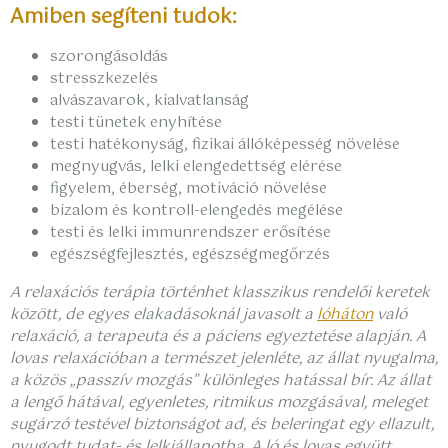
Amiben segíteni tudok:
szorongásoldás
stresszkezelés
alvászavarok, kialvatlanság
testi tünetek enyhítése
testi hatékonyság, fizikai állóképesség növelése
megnyugvás, lelki elengedettség elérése
figyelem, éberség, motiváció növelése
bizalom és kontroll-elengedés megélése
testi és lelki immunrendszer erősítése
egészségfejlesztés, egészségmegőrzés
A relaxációs terápia történhet klasszikus rendelői keretek
között, de egyes elakadásoknál javasolt a
lóháton
való
relaxáció, a terapeuta és a páciens egyeztetése alapján.
A
lovas relaxációban a természet jelenléte, az állat nyugalma,
a közös „passzív mozgás” különleges hatással bír. Az állat
a lengő hátával, egyenletes, ritmikus mozgásával, meleget
sugárzó testével biztonságot ad, és beleringat egy ellazult,
nyugodt tudat- és lelkiállapotba. A ló és lovas együtt