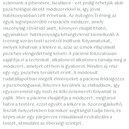
szánnunk a pihenésre, lazulásra – ezt pedig tehetjük akár
pszichológiai direkt módszerekkel is, így jóval
hatékonyabban célt érhetünk. Az Autogén Tréning az
egyik legnépszerűbb relaxációs módszer, amely
viszonylag rövid idő alatt, könnyen elsajátítható,
ugyanakkor hatékonysága kétségtelenül kiemelkedő. A
tréning során testi szintről indítunk folyamatokat,
melyek kihatnak a lélekre is, azaz az izmok ellazulását
pszichés elengedettség követi. A páciens fokozatosan
sajátítja el a technikát, alkalomról alkalomra tanulja meg a
módszert, amelyet otthon is gyakorol. Minden új rész
egy-egy pszichés területet érint. A módosult
tudatállapotban megélt élményeket a páciens feldolgozza
a pszichológussal, felszínre kerülnek az elakadások, így
egyszersmind egy testi és lelki önismereti folyamat is
zajlik. Mire a páciens elsajátítja a módszert, megtanul
hatni a testére, ezzel együtt a lelkére is. Szorongáskeltő,
feszült helyzetekben bármikor segítségül tudja hívni, és
képes akár egy párperces relaxálással revitalizálni a
testét, stimulálni az éberségi szintjét.