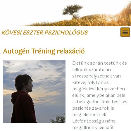
KÖVESI ESZTER PSZICHOLÓGUS
THERAPY IN ENGLISH
Autogén Tréning relaxáció
Életünk során testünk és
lelkünk számtalan
stresszhelyzetnek van
kitéve, folytonos
megfelelési kényszerben
élünk, amelybe akár bele
is betegedhetünk: testi és
pszichés zavarok is
megjelenhetnek.
Létfontosságú néha
megállnunk, és időt